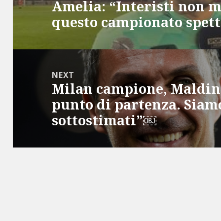
Amelia: “Interisti non m
Previous
questo campionato spet
post:
NEXT
Milan campione, Maldini
Next
punto di partenza. Siamo
post:
sottostimati”￼