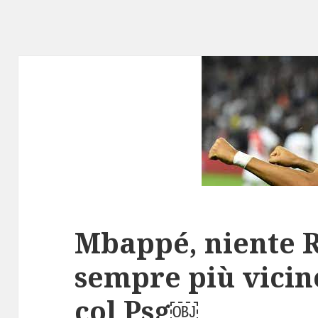
Mbappé, niente 
sempre più vicin
col Psg￼