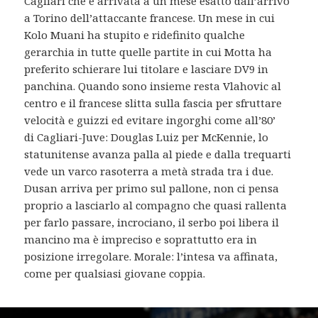
Cagliari che è arrivata a un mese esatto dall’arrivo
a Torino dell’attaccante francese. Un mese in cui
Kolo Muani ha stupito e ridefinito qualche
gerarchia in tutte quelle partite in cui Motta ha
preferito schierare lui titolare e lasciare DV9 in
panchina. Quando sono insieme resta Vlahovic al
centro e il francese slitta sulla fascia per sfruttare
velocità e guizzi ed evitare ingorghi come all’80’
di Cagliari-Juve: Douglas Luiz per McKennie, lo
statunitense avanza palla al piede e dalla trequarti
vede un varco rasoterra a metà strada tra i due.
Dusan arriva per primo sul pallone, non ci pensa
proprio a lasciarlo al compagno che quasi rallenta
per farlo passare, incrociano, il serbo poi libera il
mancino ma è impreciso e soprattutto era in
posizione irregolare. Morale: l’intesa va affinata,
come per qualsiasi giovane coppia.