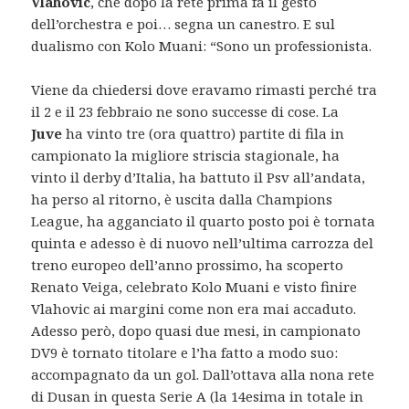
Vlahovic
, che dopo la rete prima fa il gesto
dell’orchestra e poi… segna un canestro. E sul
dualismo con Kolo Muani: “Sono un professionista.
Viene da chiedersi dove eravamo rimasti perché tra
il 2 e il 23 febbraio ne sono successe di cose. La
Juve
ha vinto tre (ora quattro) partite di fila in
campionato la migliore striscia stagionale, ha
vinto il derby d’Italia, ha battuto il Psv all’andata,
ha perso al ritorno, è uscita dalla Champions
League, ha agganciato il quarto posto poi è tornata
quinta e adesso è di nuovo nell’ultima carrozza del
treno europeo dell’anno prossimo, ha scoperto
Renato Veiga, celebrato Kolo Muani e visto finire
Vlahovic ai margini come non era mai accaduto.
Adesso però, dopo quasi due mesi, in campionato
DV9 è tornato titolare e l’ha fatto a modo suo:
accompagnato da un gol. Dall’ottava alla nona rete
di Dusan in questa Serie A (la 14esima in totale in