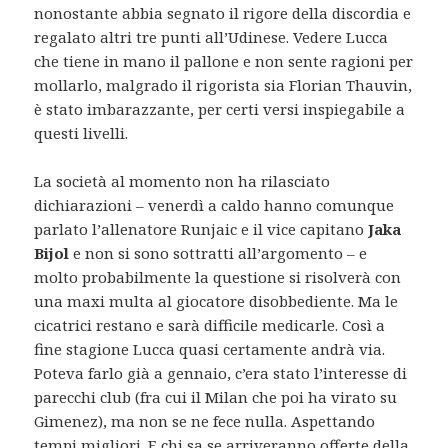
nonostante abbia segnato il rigore della discordia e
regalato altri tre punti all’Udinese. Vedere Lucca
che tiene in mano il pallone e non sente ragioni per
mollarlo, malgrado il rigorista sia Florian Thauvin,
è stato imbarazzante, per certi versi inspiegabile a
questi livelli.
La società al momento non ha rilasciato
dichiarazioni – venerdì a caldo hanno comunque
parlato l’allenatore Runjaic e il vice capitano
Jaka
Bijol
e non si sono sottratti all’argomento – e
molto probabilmente la questione si risolverà con
una maxi multa al giocatore disobbediente. Ma le
cicatrici restano e sarà difficile medicarle. Così a
fine stagione Lucca quasi certamente andrà via.
Poteva farlo già a gennaio, c’era stato l’interesse di
parecchi club (fra cui il Milan che poi ha virato su
Gimenez), ma non se ne fece nulla. Aspettando
tempi migliori. E chi sa se arriveranno offerte della