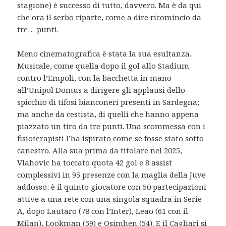
stagione) è successo di tutto, davvero. Ma è da qui
che ora il serbo riparte, come a dire ricomincio da
tre… punti.
Meno cinematografica è stata la sua esultanza.
Musicale, come quella dopo il gol allo Stadium
contro l’Empoli, con la bacchetta in mano
all’Unipol Domus a dirigere gli applausi dello
spicchio di tifosi bianconeri presenti in Sardegna;
ma anche da cestista, di quelli che hanno appena
piazzato un tiro da tre punti. Una scommessa con i
fisioterapisti l’ha ispirato come se fosse stato sotto
canestro. Alla sua prima da titolare nel 2025,
Vlahovic ha toccato quota 42 gol e 8 assist
complessivi in 95 presenze con la maglia della Juve
addosso: è il quinto giocatore con 50 partecipazioni
attive a una rete con una singola squadra in Serie
A, dopo Lautaro (78 con l’Inter), Leao (61 con il
Milan), Lookman (59) e Osimhen (54). E il Cagliari si