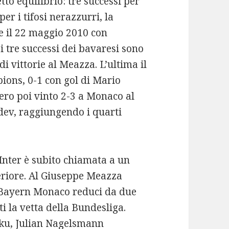
etto equilibrio: tre successi per
er i tifosi nerazzurri, la
e il 22 maggio 2010 con
 i tre successi dei bavaresi sono
di vittorie al Meazza. L’ultima il
pions, 0-1 con gol di Mario
ero poi vinto 2-3 a Monaco al
dev, raggiungendo i quarti
’Inter è subito chiamata a un
periore. Al Giuseppe Meazza
 Bayern Monaco reduci da due
i la vetta della Bundesliga.
ku, Julian Nagelsmann