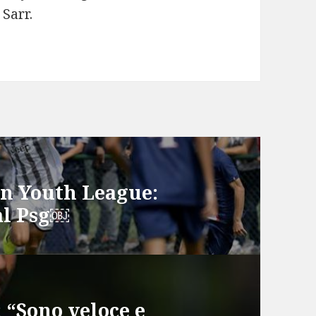
Sarr.
in Youth League:
dal Psg￼
 “Sono veloce e