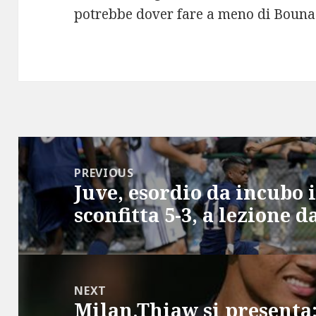
potrebbe dover fare a meno di Bouna 
Post
navigation
PREVIOUS
Juve, esordio da incubo 
Previous
sconfitta 5-3, a lezione 
post:
NEXT
Milan,Thiaw si presenta:
Next