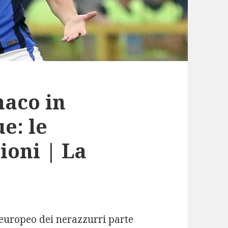
naco in
e: le
ioni | La
o europeo dei nerazzurri parte