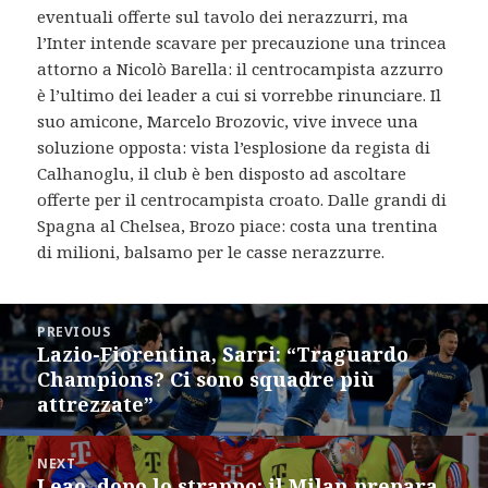
eventuali offerte sul tavolo dei nerazzurri, ma
l’Inter intende scavare per precauzione una trincea
attorno a Nicolò Barella: il centrocampista azzurro
è l’ultimo dei leader a cui si vorrebbe rinunciare. Il
suo amicone, Marcelo Brozovic, vive invece una
soluzione opposta: vista l’esplosione da regista di
Calhanoglu, il club è ben disposto ad ascoltare
offerte per il centrocampista croato. Dalle grandi di
Spagna al Chelsea, Brozo piace: costa una trentina
di milioni, balsamo per le casse nerazzurre.
Post
PREVIOUS
navigation
Lazio-Fiorentina, Sarri: “Traguardo
Previous
Champions? Ci sono squadre più
post:
attrezzate”
NEXT
Leao, dopo lo strappo: il Milan prepara
Next