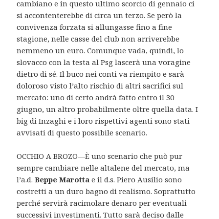
cambiano e in questo ultimo scorcio di gennaio ci
si accontenterebbe di circa un terzo. Se però la
convivenza forzata si allungasse fino a fine
stagione, nelle casse del club non arriverebbe
nemmeno un euro. Comunque vada, quindi, lo
slovacco con la testa al Psg lascerà una voragine
dietro di sé. Il buco nei conti va riempito e sarà
doloroso visto l’alto rischio di altri sacrifici sul
mercato: uno di certo andrà fatto entro il 30
giugno, un altro probabilmente oltre quella data. I
big di Inzaghi e i loro rispettivi agenti sono stati
avvisati di questo possibile scenario.
OCCHIO A BROZO—È uno scenario che può pur
sempre cambiare nelle altalene del mercato, ma
l’a.d.
Beppe Marotta
e il d.s. Piero Ausilio sono
costretti a un duro bagno di realismo. Soprattutto
perché servirà racimolare denaro per eventuali
successivi investimenti. Tutto sarà deciso dalle