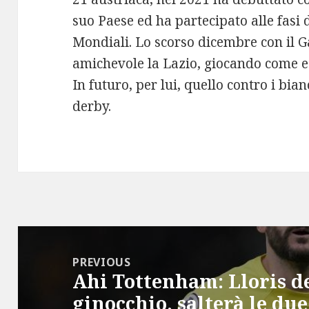
suo Paese ed ha partecipato alle fasi d
Mondiali. Lo scorso dicembre con il G
amichevole la Lazio, giocando come es
In futuro, per lui, quello contro i bia
derby.
Post
navigation
PREVIOUS
Ahi Tottenham: Lloris de
Previous
ginocchio, salterà le due
post: