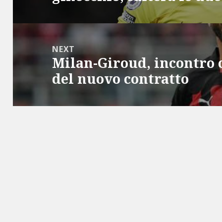
NEXT
Milan-Giroud, incontro ok
Next
del nuovo contratto
post: