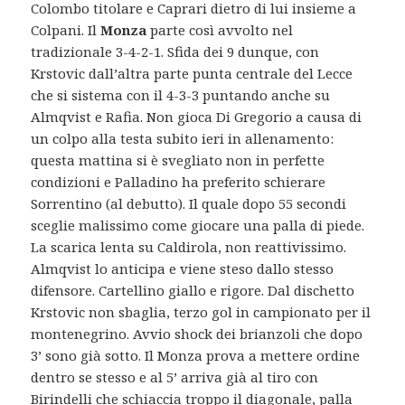
Colombo titolare e Caprari dietro di lui insieme a
Colpani. Il
Monza
parte così avvolto nel
tradizionale 3-4-2-1. Sfida dei 9 dunque, con
Krstovic dall’altra parte punta centrale del Lecce
che si sistema con il 4-3-3 puntando anche su
Almqvist e Rafia. Non gioca Di Gregorio a causa di
un colpo alla testa subito ieri in allenamento:
questa mattina si è svegliato non in perfette
condizioni e Palladino ha preferito schierare
Sorrentino (al debutto). Il quale dopo 55 secondi
sceglie malissimo come giocare una palla di piede.
La scarica lenta su Caldirola, non reattivissimo.
Almqvist lo anticipa e viene steso dallo stesso
difensore. Cartellino giallo e rigore. Dal dischetto
Krstovic non sbaglia, terzo gol in campionato per il
montenegrino. Avvio shock dei brianzoli che dopo
3’ sono già sotto. Il Monza prova a mettere ordine
dentro se stesso e al 5’ arriva già al tiro con
Birindelli che schiaccia troppo il diagonale, palla