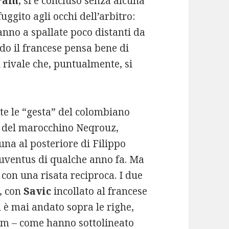
ram
, si è concluso senza alcuna
gito agli occhi dell’arbitro:
fanno a spallate poco distanti da
do il francese pensa bene di
l rivale che, puntualmente, si
te le “gesta” del colombiano
o del marocchino Neqrouz,
na al posteriore di Filippo
Juventus di qualche anno fa. Ma
o con una risata reciproca. I due
a, con
Savic
incollato al francese
 è mai andato sopra le righe,
am – come hanno sottolineato