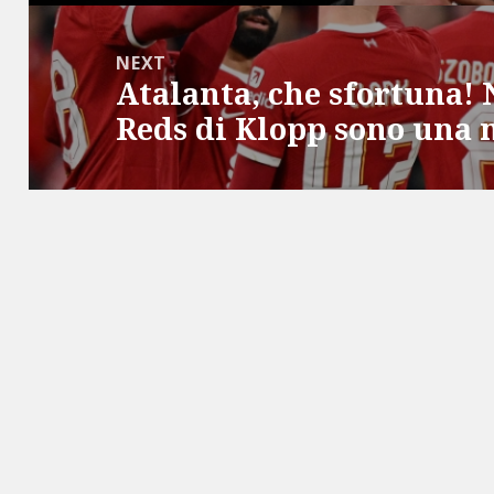
NEXT
Atalanta, che sfortuna! 
Next
Reds di Klopp sono una 
post: