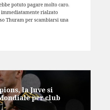
rebbe potuto pagare molto caro.
 è immediatamente rialzato
erso Thuram per scambiarsi una
ions, la Juve si
 Mondiale per club