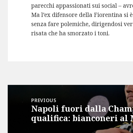
parecchi appassionati sui social – av
Ma l’ex difensore della Fiorentina si
senza fare polemiche, dirigendosi v
risata che ha smorzato i toni.
Post
navigation
PREVIOUS
Napoli fuori dalla Champ
Previous
qualifica: bianconeri al
post: