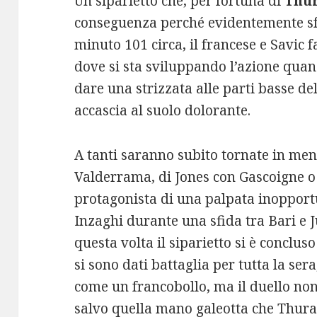
Un siparietto che, per fortuna di
Thu
conseguenza perché evidentemente sfug
minuto 101 circa, il francese e Savic 
dove si sta sviluppando l’azione quan
dare una strizzata alle parti basse de
accascia al suolo dolorante.
A tanti saranno subito tornate in men
Valderrama, di Jones con Gascoigne 
protagonista di una palpata inopportu
Inzaghi durante una sfida tra Bari e 
questa volta il siparietto si è conclus
si sono dati battaglia per tutta la ser
come un francobollo, ma il duello non
salvo quella mano galeotta che Thur