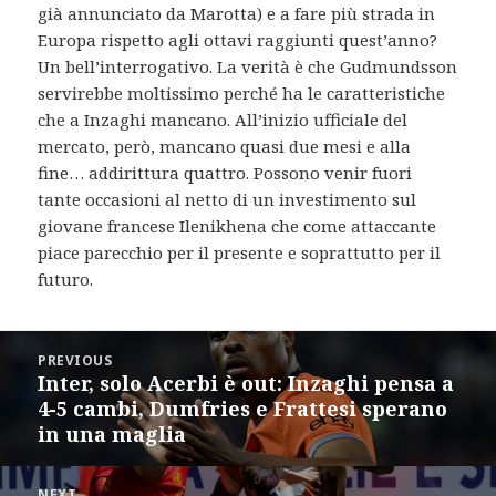
già annunciato da Marotta) e a fare più strada in
Europa rispetto agli ottavi raggiunti quest’anno?
Un bell’interrogativo. La verità è che Gudmundsson
servirebbe moltissimo perché ha le caratteristiche
che a Inzaghi mancano. All’inizio ufficiale del
mercato, però, mancano quasi due mesi e alla
fine… addirittura quattro. Possono venir fuori
tante occasioni al netto di un investimento sul
giovane francese Ilenikhena che come attaccante
piace parecchio per il presente e soprattutto per il
futuro.
Post
PREVIOUS
navigation
Inter, solo Acerbi è out: Inzaghi pensa a
Previous
4-5 cambi, Dumfries e Frattesi sperano
post:
in una maglia
NEXT