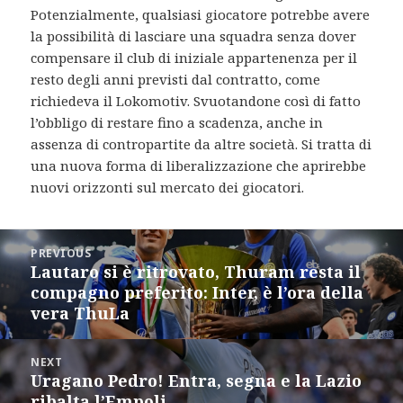
Potenzialmente, qualsiasi giocatore potrebbe avere
la possibilità di lasciare una squadra senza dover
compensare il club di iniziale appartenenza per il
resto degli anni previsti dal contratto, come
richiedeva il Lokomotiv. Svuotandone così di fatto
l’obbligo di restare fino a scadenza, anche in
assenza di contropartite da altre società. Si tratta di
una nuova forma di liberalizzazione che aprirebbe
nuovi orizzonti sul mercato dei giocatori.
Post
PREVIOUS
navigation
Lautaro si è ritrovato, Thuram resta il
Previous
compagno preferito: Inter, è l’ora della
post:
vera ThuLa
NEXT
Uragano Pedro! Entra, segna e la Lazio
Next
ribalta l’Empoli
post: