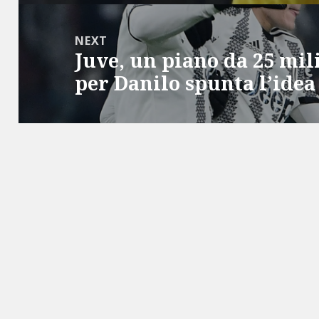
NEXT
Juve, un piano da 25 mil
Next
per Danilo spunta l’idea
post: