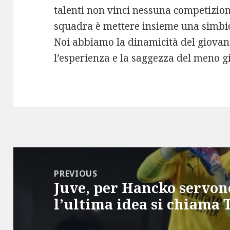
talenti non vinci nessuna competizion
squadra è mettere insieme una simbio
Noi abbiamo la dinamicità del giovan
l’esperienza e la saggezza del meno g
Post
navigation
PREVIOUS
Juve, per Hancko servon
Previous
l’ultima idea si chiama
post: