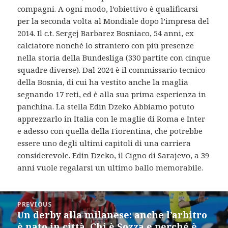
compagni. A ogni modo, l’obiettivo è qualificarsi
per la seconda volta al Mondiale dopo l’impresa del
2014. Il c.t. Sergej Barbarez Bosniaco, 54 anni, ex
calciatore nonché lo straniero con più presenze
nella storia della Bundesliga (330 partite con cinque
squadre diverse). Dal 2024 è il commissario tecnico
della Bosnia, di cui ha vestito anche la maglia
segnando 17 reti, ed è alla sua prima esperienza in
panchina. La stella Edin Dzeko Abbiamo potuto
apprezzarlo in Italia con le maglie di Roma e Inter
e adesso con quella della Fiorentina, che potrebbe
essere uno degli ultimi capitoli di una carriera
considerevole. Edin Dzeko, il Cigno di Sarajevo, a 39
anni vuole regalarsi un ultimo ballo memorabile.
Post
PREVIOUS
navigation
Un derby alla milanese: anche l’arbitro
Previous
è nato in città. Chi è Sozza e perché è
post: