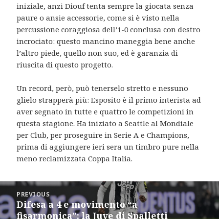
iniziale, anzi Diouf tenta sempre la giocata senza
paure o ansie accessorie, come si è visto nella
percussione coraggiosa dell’1-0 conclusa con destro
incrociato: questo mancino maneggia bene anche
l’altro piede, quello non suo, ed è garanzia di
riuscita di questo progetto.
Un record, però, può tenerselo stretto e nessuno
glielo strapperà più: Esposito è il primo interista ad
aver segnato in tutte e quattro le competizioni in
questa stagione. Ha iniziato a Seattle al Mondiale
per Club, per proseguire in Serie A e Champions,
prima di aggiungere ieri sera un timbro pure nella
meno reclamizzata Coppa Italia.
Post
PREVIOUS
navigation
Difesa a 4 e movimento “a
Previous
fisarmonica”: la Juve di Spalletti
post: