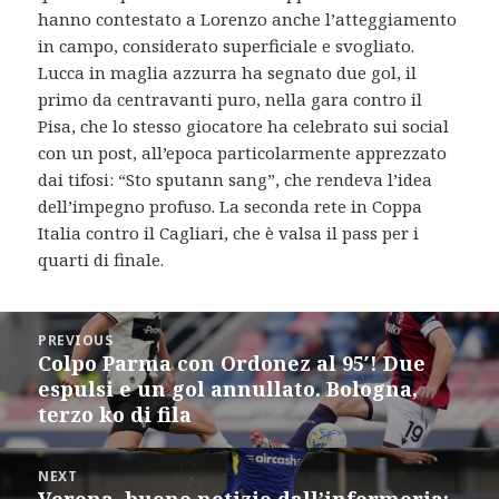
hanno contestato a Lorenzo anche l’atteggiamento
in campo, considerato superficiale e svogliato.
Lucca in maglia azzurra ha segnato due gol, il
primo da centravanti puro, nella gara contro il
Pisa, che lo stesso giocatore ha celebrato sui social
con un post, all’epoca particolarmente apprezzato
dai tifosi: “Sto sputann sang”, che rendeva l’idea
dell’impegno profuso. La seconda rete in Coppa
Italia contro il Cagliari, che è valsa il pass per i
quarti di finale.
Post
PREVIOUS
navigation
Colpo Parma con Ordonez al 95′! Due
Previous
espulsi e un gol annullato. Bologna,
post:
terzo ko di fila
NEXT
Verona, buone notizie dall’infermeria:
Next