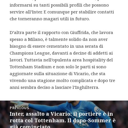
informarsi su tanti possibili profili che possono
servire all’Inter. E comunque per stabilire contatti
che torneranno magari utili in futuro.
D’altra parte il rapporto con Giuffrida, che lavora
spesso a Milano, è talmente solido da non aver
bisogno di essere cementato in una serata di
Champions League, davanti a decine di addetti ai
lavori. Tuttavia nell’opulenta area hospitality del
Tottenham Stadium e non solo le parti si sono
aggiornate sulla situazione di Vicario, che sta
vivendo una stagione molto complicata e dopo tre
anni sembra deciso a lasciare l’Inghilterra.
Post
PREVIOUS
navigation
Inter, assalto a Vicario: il portiere è in
Previous
rotta col Tottenham. Il dopo-Sommer è
post:
già cominciato