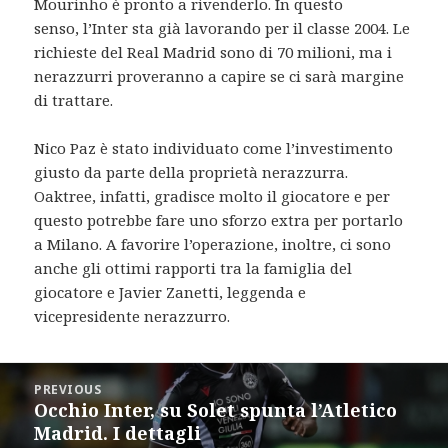
Mourinho è pronto a rivenderlo. In questo
senso, l’Inter sta già lavorando per il classe 2004. Le
richieste del Real Madrid sono di 70 milioni, ma i
nerazzurri proveranno a capire se ci sarà margine
di trattare.
Nico Paz è stato individuato come l’investimento
giusto da parte della proprietà nerazzurra.
Oaktree, infatti, gradisce molto il giocatore e per
questo potrebbe fare uno sforzo extra per portarlo
a Milano. A favorire l’operazione, inoltre, ci sono
anche gli ottimi rapporti tra la famiglia del
giocatore e Javier Zanetti, leggenda e
vicepresidente nerazzurro.
Post
PREVIOUS
navigation
Occhio Inter, su Solet spunta l’Atletico
Previous
Madrid. I dettagli
post: