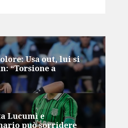
olore: Usa out, lui si
an: “Torsione a
ta Lucumì e
nario può sorridere