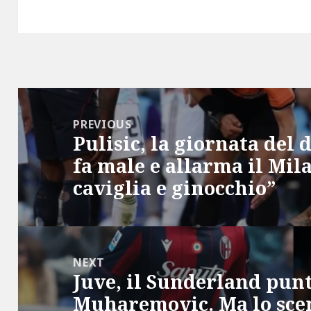
Post
navigation
PREVIOUS
Pulisic, la giornata del d
Previous
fa male e allarma il Mil
post:
caviglia e ginocchio”
NEXT
Juve, il Sunderland pun
Next
Muharemovic. Ma lo sce
post: