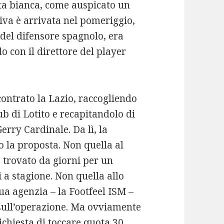
ata bianca, come auspicato un
isiva è arrivata nel pomeriggio,
del difensore spagnolo, era
o con il direttore del player
contrato la Lazio, raccogliendo
ub di Lotito e recapitandolo di
rry Cardinale. Da lì, la
o la proposta. Non quella al
o trovato da giorni per un
 a stagione. Non quella allo
ua agenzia – la Footfeel ISM –
sull’operazione. Ma ovviamente
richiesta di toccare quota 30