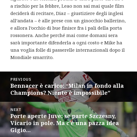
a rischio per la febbre, Leao non sai mai quale film
deciderà di recitare, Diaz – giustiziere degli inglesi
all’andata – è alle prese con un ginocchio ballerino,
e allora l’occhio di bue finisce fra i pali della porta
rossonera. Anche perché mai come domani sera
sarà importante difenderla a ogni costo e Mike ha
una voglia folle di passerelle internazionali dopo il
Mondiale smarrito.
Post
PREVIOUS
navigation
Bennacer è carico: “Milan in fondo alla
Previous
Champions? Niente è impossibile”
post:
NEXT
Porte aperte Juve: se parte Szczesny,
Next
Vicario in pole. Ma c’è una pazza idea
post:
Gigio…