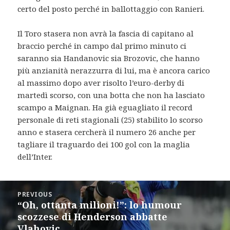
certo del posto perché in ballottaggio con Ranieri.
Il Toro stasera non avrà la fascia di capitano al
braccio perché in campo dal primo minuto ci
saranno sia Handanovic sia Brozovic, che hanno
più anzianità nerazzurra di lui, ma è ancora carico
al massimo dopo aver risolto l’euro-derby di
martedì scorso, con una botta che non ha lasciato
scampo a Maignan. Ha già eguagliato il record
personale di reti stagionali (25) stabilito lo scorso
anno e stasera cercherà il numero 26 anche per
tagliare il traguardo dei 100 gol con la maglia
dell’Inter.
Post
PREVIOUS
navigation
“Oh, ottanta milioni!”: lo humour
Previous
scozzese di Henderson abbatte
post:
Vlahovic