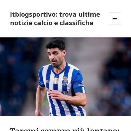
itblogsportivo: trova ultime
notizie calcio e classifiche
MENU
AND
WIDGETS
Taremi sempre più lontano: