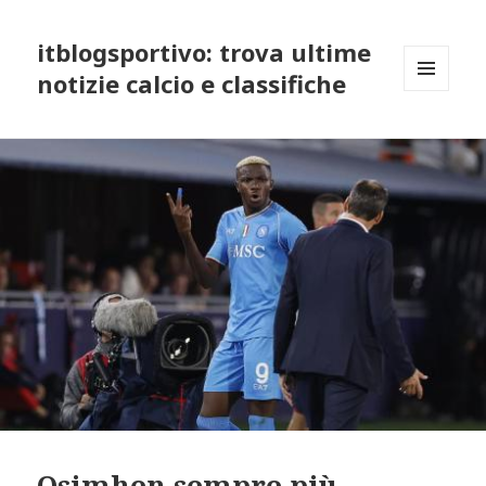
itblogsportivo: trova ultime
notizie calcio e classifiche
MENU
AND
WIDGETS
Osimhen sempre più