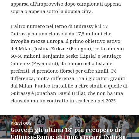
apparsa all’improvviso dopo campionati appena
sopra o appena sotto la doppia cifra.
L’altro numero nel terno di Guirassy è il 17.
Guirassy ha una clausola da 17,5 milioni che
invoglia mezza Europa. Il primo obiettivo estivo
del Milan, Joshua Zirkzee (Bologna), costa almeno
50-60 milioni. Benjamin Sesko (Lipsia) e Santiago
Gimenez (Feyenoord), da tempo nella lista dei
preferiti, si prendono (forse) per cifre simili. C’è
differenza, molta differenza. Tra i giocatori graditi
dal Milan, l’unico trattabile a cifre simili a quelle di
Guirassy è Jonathan David (Lilla), che non ha una
clausola ma un contratto in scadenza nel 2025.
Post
PREVIOUS
navigation
Giovedì gli ultimi 18′ più recupero di
Previous
Udinese-Roma: chi può giocare (Ndicka
post: