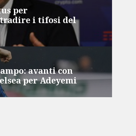
tus per
radire i tifosi del
campo: avanti con
helsea per Adeyemi