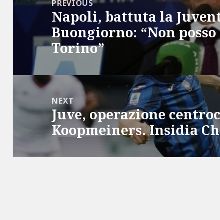
PREVIOUS
Napoli, battuta la Juven
Previous
Buongiorno: “Non posso t
post:
Torino”
NEXT
Juve, operazione centro
Next
Koopmeiners. Insidia C
post: