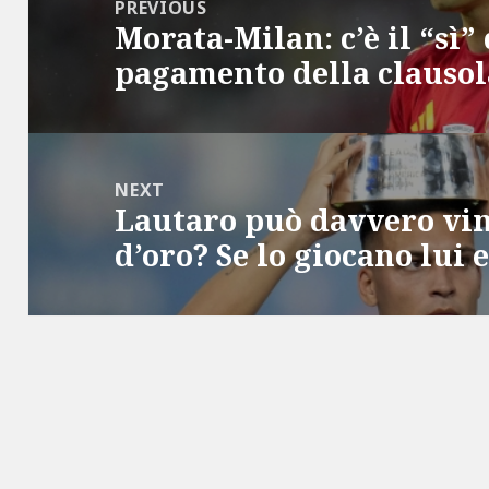
navigation
PREVIOUS
Morata-Milan: c’è il “sì” 
Previous
pagamento della clausola
post:
NEXT
Lautaro può davvero vin
Next
d’oro? Se lo giocano lui e
post: