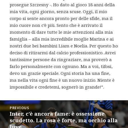
prosegue Szczesny -. Ho dato al gioco 18 anni della
mia vita, ogni giorno, senza scuse. Oggi, il mio
corpo si sente ancora pronto per delle sfide, ma il
mio cuore non c’è più. Sento che è arrivato il
momento di dare tutte le mie attenzioni alla mia
famiglia – alla mia incredibile moglie Marina e ai
nostri due bei bambini Liam e Noelia. Per questo ho
deciso di ritirarmi dal calcio professionistico. Avrei
tantissime persone da ringraziare, ma proverò a
farlo personalmente con ognuno. Ma a voi, tifosi,
devo un grazie speciale. Ogni storia ha una fine,
ma nella vita ogni fine è un nuovo inizio. Niente è
impossibile e credetemi, sognerò in grande!”.
Post
PREVIOUS
navigation
Inter, c’è ancora fame: è ossessione
Previous
scudetto. La rosa è forte, ma occhio alla
post:
Juve