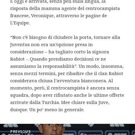
E oggi è arrivata, senza peli sulla lingua, la
risposta della mamma agente del centrocampista
francese, Veronique, attraverso le pagine de
L’Equipe.
“Non c’è bisogno di chiudere la porta, tornare alla
Juventus non era un’opzione presa in
considerazione – ha tagliato corto la signora
Rabiot -. Quando prendiamo decisioni ce ne
assumiamo la responsabilità”. Un modo, insomma,
senza mezzi termini, per ribadire che il clan Rabiot
considerava chiusa l’avventura bianconera. Al
momento, però, il centrocampista è ancora senza
squadra, dopo aver rifiutato anche le ultime offerte
arrivate dalla Turchia. Idee chiare sulla Juve,
dunque. Un po’ meno in generale.
Post
PREVIOUS
navigation