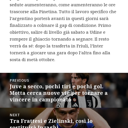
sedute aumenteranno, come aumenteranno le ore
trascorse alla Pinetina. Tutto il lavoro specifico che
l’argentino porterà avanti in questi giorni sarà
finalizzato a colmare il gap di condizione. Primo
obiettivo, salire di livello già sabato a Udine e
rompere il ghiaccio tornando a segnare. Il resto
verrà da sé: dopo la trasferta in Friuli, l’Inter
tornerà a giocare una gara dopo l’altra fino alla
sosta di metà ottobre.
Post
PREVIOUS
navigation
Juve a secco, pochi tiri e pochi gol.
Previous
Motta cerca nuove vie per tornare a
post:
vincere in campionato
NEXT
Tra Frattesi e Zielinski, così lo
Next
sostituirà Inzaghi
post: