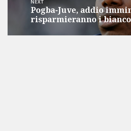
NEXT
Pogba-Juve, addio immin
Next
risparmieranno i bianc
post: