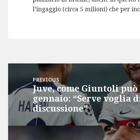
l’ingaggio (circa 5 milioni) che per in
Post
navigation
PREVIOUS
Juve, come Giuntoli può
Previous
gennaio: “Serve voglia d
post:
discussione”