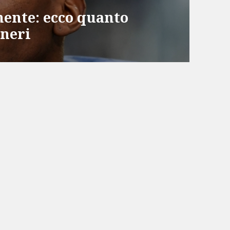
ente: ecco quanto
oneri