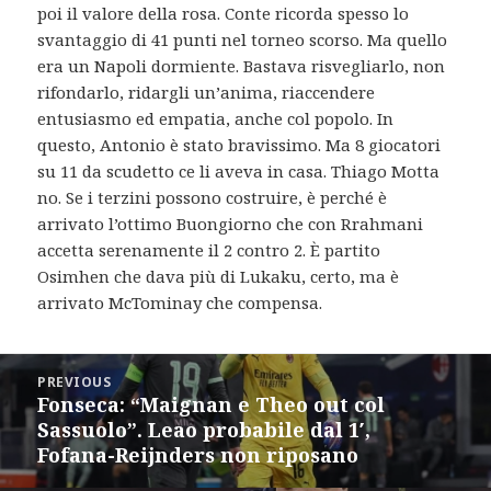
poi il valore della rosa. Conte ricorda spesso lo
svantaggio di 41 punti nel torneo scorso. Ma quello
era un Napoli dormiente. Bastava risvegliarlo, non
rifondarlo, ridargli un’anima, riaccendere
entusiasmo ed empatia, anche col popolo. In
questo, Antonio è stato bravissimo. Ma 8 giocatori
su 11 da scudetto ce li aveva in casa. Thiago Motta
no. Se i terzini possono costruire, è perché è
arrivato l’ottimo Buongiorno che con Rrahmani
accetta serenamente il 2 contro 2. È partito
Osimhen che dava più di Lukaku, certo, ma è
arrivato McTominay che compensa.
Post
PREVIOUS
navigation
Fonseca: “Maignan e Theo out col
Previous
Sassuolo”. Leao probabile dal 1′,
post:
Fofana-Reijnders non riposano