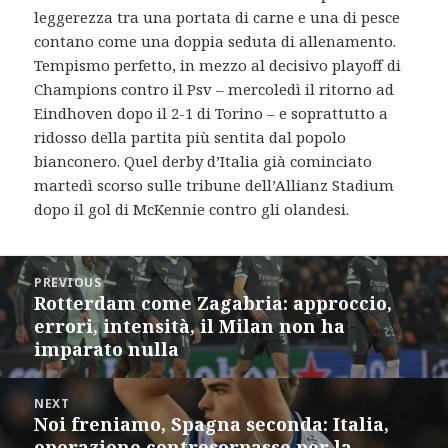
leggerezza tra una portata di carne e una di pesce
contano come una doppia seduta di allenamento.
Tempismo perfetto, in mezzo al decisivo playoff di
Champions contro il Psv – mercoledì il ritorno ad
Eindhoven dopo il 2-1 di Torino – e soprattutto a
ridosso della partita più sentita dal popolo
bianconero. Quel derby d’Italia già cominciato
martedì scorso sulle tribune dell’Allianz Stadium
dopo il gol di McKennie contro gli olandesi.
Post
PREVIOUS
navigation
Rotterdam come Zagabria: approccio,
Previous
errori, intensità, il Milan non ha
post:
imparato nulla
NEXT
Noi freniamo, Spagna seconda: Italia,
Next
operazione controsorpasso per la