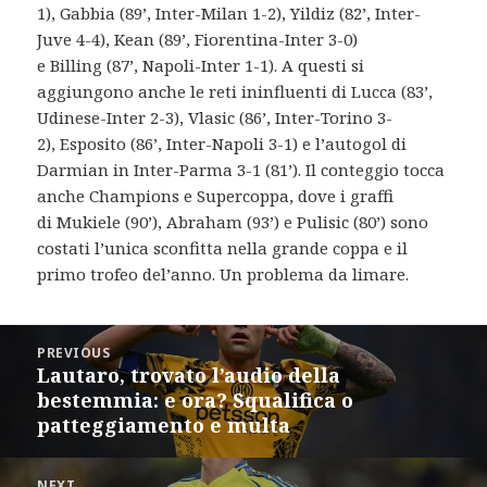
1), Gabbia (89’, Inter-Milan 1-2), Yildiz (82’, Inter-
Juve 4-4), Kean (89’, Fiorentina-Inter 3-0)
e Billing (87’, Napoli-Inter 1-1). A questi si
aggiungono anche le reti ininfluenti di Lucca (83’,
Udinese-Inter 2-3), Vlasic (86’, Inter-Torino 3-
2), Esposito (86’, Inter-Napoli 3-1) e l’autogol di
Darmian in Inter-Parma 3-1 (81’). Il conteggio tocca
anche Champions e Supercoppa, dove i graffi
di Mukiele (90’), Abraham (93’) e Pulisic (80’) sono
costati l’unica sconfitta nella grande coppa e il
primo trofeo del’anno. Un problema da limare.
Post
PREVIOUS
navigation
Lautaro, trovato l’audio della
Previous
bestemmia: e ora? Squalifica o
post:
patteggiamento e multa
NEXT