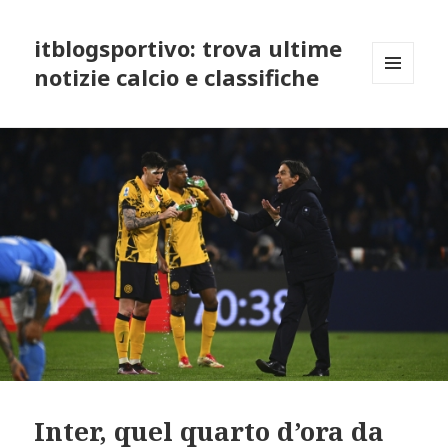
itblogsportivo: trova ultime
notizie calcio e classifiche
MENU
AND
WIDGETS
Inter, quel quarto d’ora da