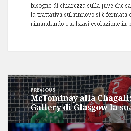
bisogno di chiarezza sulla Juve che sa
la trattativa sul rinnovo si è fermata
rimandando qualsiasi evoluzione in 
Post
navigation
PREVIOUS
McTominay alla Chagall:
Previous
Gallery di Glasgow la su
post: