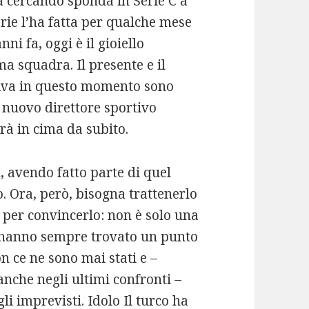
ta cercando sponda in Serie C a
erie l’ha fatta per qualche mese
ni fa, oggi è il gioiello
ma squadra. Il presente e il
ttiva in questo momento sono
el nuovo direttore sportivo
arà in cima da subito.
 avendo fatto parte di quel
. Ora, però, bisogna trattenerlo
 per convincerlo: non è solo una
e hanno sempre trovato un punto
n ce ne sono mai stati e –
anche negli ultimi confronti –
i imprevisti. Idolo Il turco ha