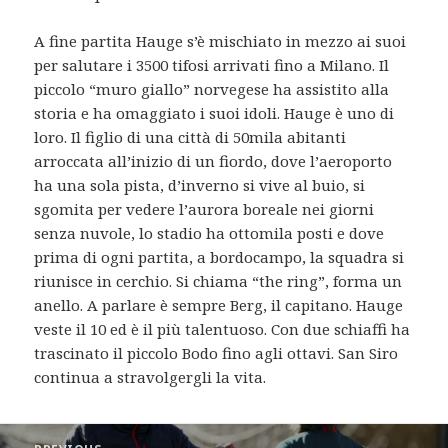
A fine partita Hauge s’è mischiato in mezzo ai suoi
per salutare i 3500 tifosi arrivati fino a Milano. Il
piccolo “muro giallo” norvegese ha assistito alla
storia e ha omaggiato i suoi idoli. Hauge è uno di
loro. Il figlio di una città di 50mila abitanti
arroccata all’inizio di un fiordo, dove l’aeroporto
ha una sola pista, d’inverno si vive al buio, si
sgomita per vedere l’aurora boreale nei giorni
senza nuvole, lo stadio ha ottomila posti e dove
prima di ogni partita, a bordocampo, la squadra si
riunisce in cerchio. Si chiama “the ring”, forma un
anello. A parlare è sempre Berg, il capitano. Hauge
veste il 10 ed è il più talentuoso. Con due schiaffi ha
trascinato il piccolo Bodo fino agli ottavi. San Siro
continua a stravolgergli la vita.
Post