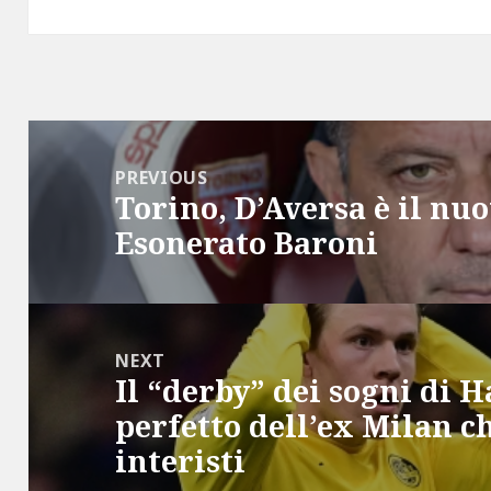
Post
navigation
PREVIOUS
Torino, D’Aversa è il nu
Previous
Esonerato Baroni
post:
NEXT
Il “derby” dei sogni di H
Next
perfetto dell’ex Milan c
post:
interisti