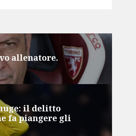
ovo allenatore.
auge: il delitto
he fa piangere gli