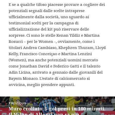
E se a qualche tifoso piacesse provare a cogliere dei
potenziali segnali dalle scelte intraprese
ufficialmente dalla società, uno sguardo ai
testimonial scelti per la campagna di
ufficializzazione del kit può riservare delle
sorprese. Ci sono le stelle Kenan Yildiz e Martina
Rosucci – per le Women -, ovviamente, come i
titolari Andrea Cambiaso, Khephren Thuram, Lloyd
Kelly, Francisco Conceiçao e Martina Lenzini
(Women), ma anche potenziali uomini mercato
come Jonathan David e Federico Gatti e il talento
Adin Licina, arrivato a gennaio dalle giovanili del
Bayern Monaco. L’estate di calciomercato si
avvicina, meglio prendere appunti.
Post
PREVIOUS
navigation
Muro crollato: 5 gol presi in 180 minuti.
Previous
Il Milan di Allegri non sa più
post: