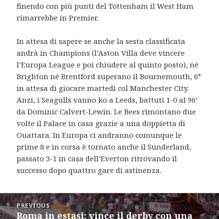
finendo con più punti del Tottenham il West Ham
rimarrebbe in Premier.
In attesa di sapere se anche la sesta classificata
andrà in Champions (l’Aston Villa deve vincere
l’Europa League e poi chiudere al quinto posto), né
Brighton né Brentford superano il Bournemouth, 6°
in attesa di giocare martedì col Manchester City.
Anzi, i Seagulls vanno ko a Leeds, battuti 1-0 al 96’
da Dominic Calvert-Lewin. Le Bees rimontano due
volte il Palace in casa grazie a una doppietta di
Ouattara. In Europa ci andranno comunque le
prime 8 e in corsa è tornato anche il Sunderland,
passato 3-1 in casa dell’Everton ritrovando il
successo dopo quattro gare di astinenza.
Post
PREVIOUS
navigation
Roma in estasi: vince il derby con una
Previous