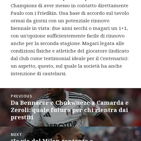
Champions di aver messo in contatto direttamente
Paulo con i Friedkin. Una base di accordo sul tavolo
ormai da giorni con un potenziale rinnovo
biennale in vista: due anni secchi o magari un 1+1,
con un’opzione sufficientemente facile di rinnovo
anche per la seconda stagione. Magari legata alle
condizioni fisiche e atletiche del giocatore (indicato
dal club come testimonial ideale per il Centenario):
un aspetto, questo, sul quale la società ha anche
intenzione di cautelarsi.
Post
PREVIOUS
navigation
Da Bennacer e Chukwueze a Camarda e
Previous
Zeroli: quale futuro per chi rientra dai
post:
prestiti
NEXT
“Io via dal Milan contento e
Next