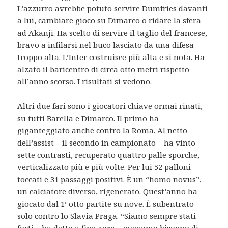
L’azzurro avrebbe potuto servire Dumfries davanti
a lui, cambiare gioco su Dimarco o ridare la sfera
ad Akanji. Ha scelto di servire il taglio del francese,
bravo a infilarsi nel buco lasciato da una difesa
troppo alta. L’Inter costruisce più alta e si nota. Ha
alzato il baricentro di circa otto metri rispetto
all’anno scorso. I risultati si vedono.
Altri due fari sono i giocatori chiave ormai rinati,
su tutti Barella e Dimarco. Il primo ha
giganteggiato anche contro la Roma. Al netto
dell’assist – il secondo in campionato – ha vinto
sette contrasti, recuperato quattro palle sporche,
verticalizzato più e più volte. Per lui 52 palloni
toccati e 31 passaggi positivi. È un “homo novus”,
un calciatore diverso, rigenerato. Quest’anno ha
giocato dal 1’ otto partite su nove. È subentrato
solo contro lo Slavia Praga. “Siamo sempre stati
forti – ha detto a fine gara – avevamo bisogno di