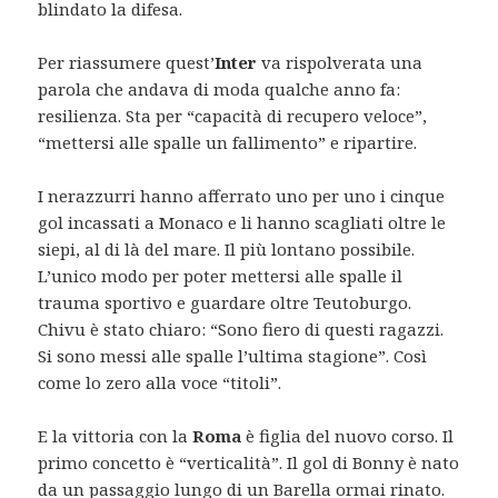
blindato la difesa.
Per riassumere quest’
Inter
va rispolverata una
parola che andava di moda qualche anno fa:
resilienza. Sta per “capacità di recupero veloce”,
“mettersi alle spalle un fallimento” e ripartire.
I nerazzurri hanno afferrato uno per uno i cinque
gol incassati a Monaco e li hanno scagliati oltre le
siepi, al di là del mare. Il più lontano possibile.
L’unico modo per poter mettersi alle spalle il
trauma sportivo e guardare oltre Teutoburgo.
Chivu è stato chiaro: “Sono fiero di questi ragazzi.
Si sono messi alle spalle l’ultima stagione”. Così
come lo zero alla voce “titoli”.
E la vittoria con la
Roma
è figlia del nuovo corso. Il
primo concetto è “verticalità”. Il gol di Bonny è nato
da un passaggio lungo di un Barella ormai rinato.