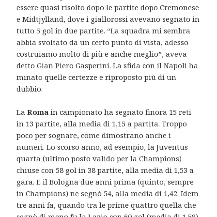
essere quasi risolto dopo le partite dopo Cremonese
e Midtjylland, dove i giallorossi avevano segnato in
tutto 5 gol in due partite. “La squadra mi sembra
abbia svoltato da un certo punto di vista, adesso
costruiamo molto di più e anche meglio”, aveva
detto Gian Piero Gasperini. La sfida con il Napoli ha
minato quelle certezze e riproposto più di un
dubbio.
La
Roma
in campionato ha segnato finora 15 reti
in 13 partite, alla media di 1,15 a partita. Troppo
poco per sognare, come dimostrano anche i
numeri. Lo scorso anno, ad esempio, la Juventus
quarta (ultimo posto valido per la Champions)
chiuse con 58 gol in 38 partite, alla media di 1,53 a
gara. E il Bologna due anni prima (quinto, sempre
in Champions) ne segnò 54, alla media di 1,42. Idem
tre anni fa, quando tra le prime quattro quella che
segnò di meno fu la Lazio con 60 gol (media di 1,58).