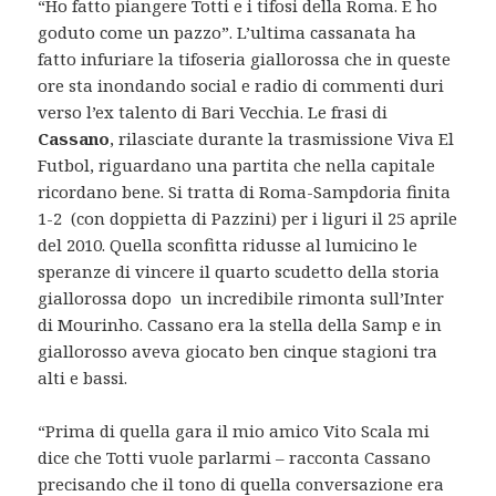
“Ho fatto piangere Totti e i tifosi della Roma. E ho
goduto come un pazzo”. L’ultima cassanata ha
fatto infuriare la tifoseria giallorossa che in queste
ore sta inondando social e radio di commenti duri
verso l’ex talento di Bari Vecchia. Le frasi di
Cassano
, rilasciate durante la trasmissione Viva El
Futbol, riguardano una partita che nella capitale
ricordano bene. Si tratta di Roma-Sampdoria finita
1-2 (con doppietta di Pazzini) per i liguri il 25 aprile
del 2010. Quella sconfitta ridusse al lumicino le
speranze di vincere il quarto scudetto della storia
giallorossa dopo un incredibile rimonta sull’Inter
di Mourinho. Cassano era la stella della Samp e in
giallorosso aveva giocato ben cinque stagioni tra
alti e bassi.
“Prima di quella gara il mio amico Vito Scala mi
dice che Totti vuole parlarmi – racconta Cassano
precisando che il tono di quella conversazione era