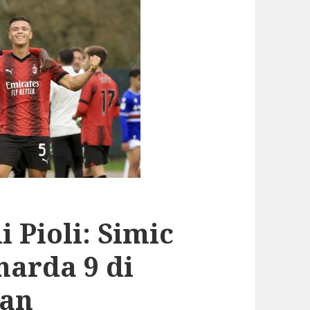
i Pioli: Simic
marda 9 di
lan