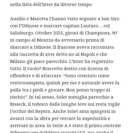
nella lista dell’Inter da diverso tempo.
Ausilio e Marotta l’hanno visto segnare a San Siro
con l’Udinese e marcare capitan Lautaro… col
Salisburgo. Ottobre 2023, gironi di Champions, 90′
in campo al Meazza da avversario prima di
sbarcare a Udinese. Il francese aveva raccontato
alla Gazzetta di aver detto no al Napoli e che
Milano gli piace parecchio. L’Inter ha registrato
tutto. Il ruolo? Braccetto destro con licenza di
offendere e di attaccare. “Sono cresciuto come
centrocampista, quindi per me è naturale avere la
palla tra i piedi e giocare. Non penso troppo al
rischio”. In tal senso, Solet somiglia parecchio a
Bisseck, il tedesco dalle lunghe leve sui resta vigile
l’occhio del Bayern. Anche Solet ama spingersi in
avanti con la sfera per cercare la superiorità e
arrivare in area. In Serie A è stato il primo centrale
difensivo per dribbling riusciti (42), ma anche il