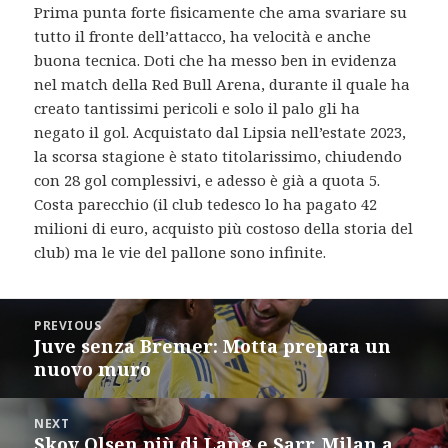
Prima punta forte fisicamente che ama svariare su
tutto il fronte dell’attacco, ha velocità e anche
buona tecnica. Doti che ha messo ben in evidenza
nel match della Red Bull Arena, durante il quale ha
creato tantissimi pericoli e solo il palo gli ha
negato il gol. Acquistato dal Lipsia nell’estate 2023,
la scorsa stagione è stato titolarissimo, chiudendo
con 28 gol complessivi, e adesso è già a quota 5.
Costa parecchio (il club tedesco lo ha pagato 42
milioni di euro, acquisto più costoso della storia del
club) ma le vie del pallone sono infinite.
Post
PREVIOUS
navigation
Juve senza Bremer: Motta prepara un
Previous
nuovo muro
post:
NEXT
Skov Olsen più di Lang e Sarr. Milan a
Next