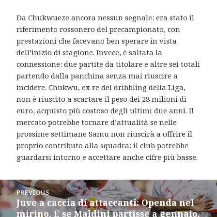
Da Chukwueze ancora nessun segnale: era stato il
riferimento rossonero del precampionato, con
prestazioni che facevano ben sperare in vista
dell’inizio di stagione. Invece, è saltata la
connessione: due partite da titolare e altre sei totali
partendo dalla panchina senza mai riuscire a
incidere. Chukwu, ex re del dribbling della Liga,
non è riuscito a scartare il peso dei 28 milioni di
euro, acquisto più costoso degli ultimi due anni. Il
mercato potrebbe tornare d’attualità se nelle
prossime settimane Samu non riuscirà a offrire il
proprio contributo alla squadra: il club potrebbe
guardarsi intorno e accettare anche cifre più basse.
Post
PREVIOUS
navigation
Juve a caccia di attaccanti: Openda nel
Previous
mirino. E se Maldini partisse a gennaio.
post: