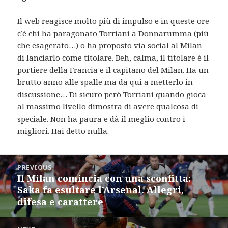
Il web reagisce molto più di impulso e in queste ore
c’è chi ha paragonato Torriani a Donnarumma (più
che esagerato…) o ha proposto via social al Milan
di lanciarlo come titolare. Beh, calma, il titolare è il
portiere della Francia e il capitano del Milan. Ha un
brutto anno alle spalle ma da qui a metterlo in
discussione… Di sicuro però Torriani quando gioca
al massimo livello dimostra di avere qualcosa di
speciale. Non ha paura e dà il meglio contro i
migliori. Hai detto nulla.
Post
PREVIOUS
navigation
Il Milan comincia con una sconfitta:
Previous
Saka fa esultare l’Arsenal. Allegri,
post:
difesa e carattere