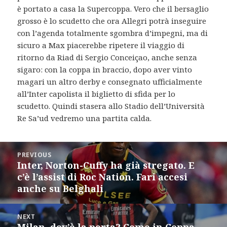
è portato a casa la Supercoppa. Vero che il bersaglio
grosso è lo scudetto che ora Allegri potrà inseguire
con l’agenda totalmente sgombra d’impegni, ma di
sicuro a Max piacerebbe ripetere il viaggio di
ritorno da Riad di Sergio Conceiçao, anche senza
sigaro: con la coppa in braccio, dopo aver vinto
magari un altro derby e consegnato ufficialmente
all’Inter capolista il biglietto di sfida per lo
scudetto. Quindi stasera allo Stadio dell’Università
Re Sa’ud vedremo una partita calda.
Post
PREVIOUS
navigation
Inter, Norton-Cuffy ha già stregato. E
Previous
c’è l’assist di Roc Nation. Fari accesi
post:
anche su Belghali
NEXT
Milan, dov’è la porta? Come in Coppa
Next