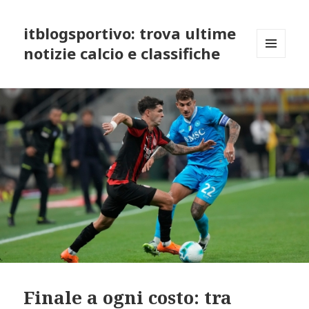
itblogsportivo: trova ultime
notizie calcio e classifiche
MENU
AND
WIDGETS
Finale a ogni costo: tra